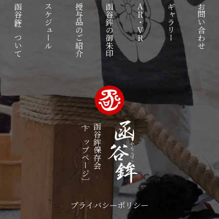
函谷鉾について
スケジュール
授与品のご紹介
函谷鉾の御朱印
AR・VR
ギャラリー
お問い合わせ
［トップページ］
函谷鉾保存会
プライバシーポリシー