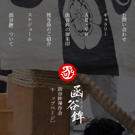
函谷鉾について
スケジュール
授与品のご紹介
函谷鉾の御朱印
AR・VR
ギャラリー
お問い合わせ
［トップページ］
函谷鉾保存会